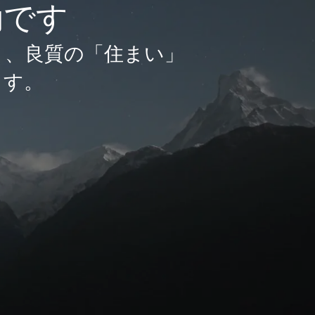
効です
と、良質の「住まい」
ます。