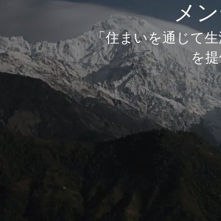
メン
「住まいを通じて生
を提